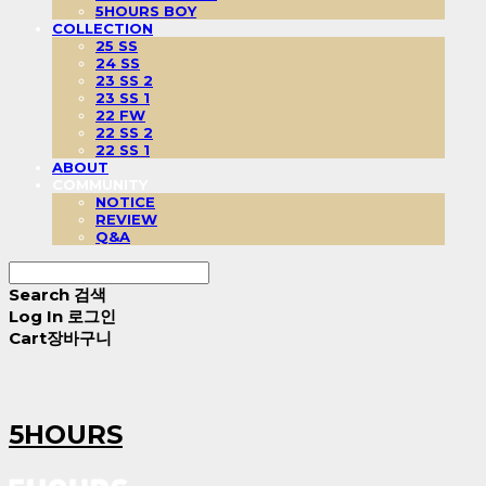
5HOURS BOY
COLLECTION
25 SS
24 SS
23 SS 2
23 SS 1
22 FW
22 SS 2
22 SS 1
ABOUT
COMMUNITY
NOTICE
REVIEW
Q&A
Search
검색
Log In
로그인
Cart
장바구니
5HOURS