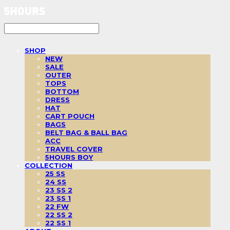
SHOP
NEW
SALE
OUTER
TOPS
BOTTOM
DRESS
HAT
CART POUCH
BAGS
BELT BAG & BALL BAG
ACC
TRAVEL COVER
5HOURS BOY
COLLECTION
25 SS
24 SS
23 SS 2
23 SS 1
22 FW
22 SS 2
22 SS 1