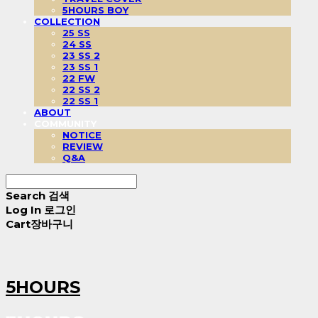
5HOURS BOY
COLLECTION
25 SS
24 SS
23 SS 2
23 SS 1
22 FW
22 SS 2
22 SS 1
ABOUT
COMMUNITY
NOTICE
REVIEW
Q&A
Search
검색
Log In
로그인
Cart
장바구니
5HOURS