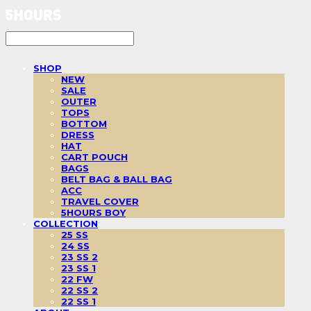
SHOP
NEW
SALE
OUTER
TOPS
BOTTOM
DRESS
HAT
CART POUCH
BAGS
BELT BAG & BALL BAG
ACC
TRAVEL COVER
5HOURS BOY
COLLECTION
25 SS
24 SS
23 SS 2
23 SS 1
22 FW
22 SS 2
22 SS 1