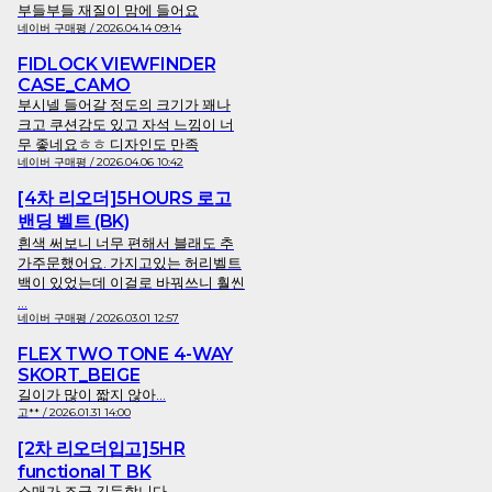
부들부들 재질이 맘에 들어요
네이버 구매평 / 2026.04.14 09:14
FIDLOCK VIEWFINDER
CASE_CAMO
부시넬 들어갈 정도의 크기가 꽤나
크고 쿠션감도 있고 자석 느낌이 너
무 좋네요ㅎㅎ 디자인도 만족
네이버 구매평 / 2026.04.06 10:42
[4차 리오더]5HOURS 로고
밴딩 벨트 (BK)
흰색 써보니 너무 편해서 블래도 추
가주문했어요. 가지고있는 허리벨트
백이 있었는데 이걸로 바꿔쓰니 훨씬
...
네이버 구매평 / 2026.03.01 12:57
FLEX TWO TONE 4-WAY
SKORT_BEIGE
길이가 많이 짧지 않아...
고** / 2026.01.31 14:00
[2차 리오더입고]5HR
functional T BK
소매가 조금 긴듯합니다...