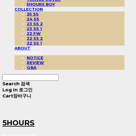
5HOURS BOY
COLLECTION
25 SS
24 SS
23 SS 2
23 SS 1
22 FW
22 SS 2
22 SS 1
ABOUT
COMMUNITY
NOTICE
REVIEW
Q&A
Search
검색
Log In
로그인
Cart
장바구니
5HOURS