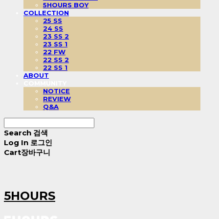
5HOURS BOY
COLLECTION
25 SS
24 SS
23 SS 2
23 SS 1
22 FW
22 SS 2
22 SS 1
ABOUT
COMMUNITY
NOTICE
REVIEW
Q&A
Search
검색
Log In
로그인
Cart
장바구니
5HOURS